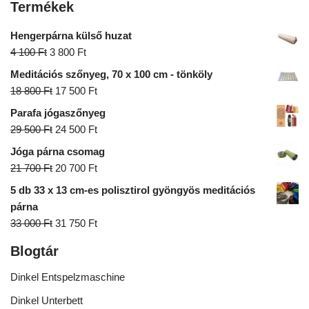
Termékek
Hengerpárna külső huzat
4 100
Ft
3 800
Ft
Meditációs szőnyeg, 70 x 100 cm - tönköly
18 800
Ft
17 500
Ft
Parafa jógaszőnyeg
29 500
Ft
24 500
Ft
Jóga párna csomag
21 700
Ft
20 700
Ft
5 db 33 x 13 cm-es polisztirol gyöngyös meditációs
párna
33 000
Ft
31 750
Ft
Blogtár
Dinkel Entspelzmaschine
Dinkel Unterbett