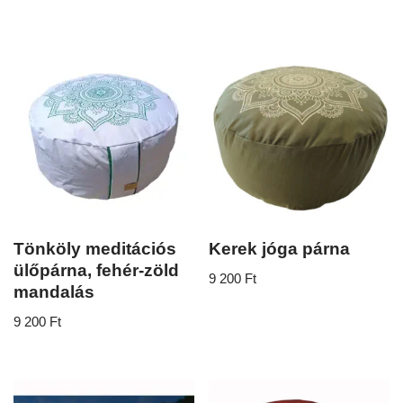
Tönköly meditációs
Kerek jóga párna
ülőpárna, fehér-zöld
9 200
Ft
mandalás
9 200
Ft