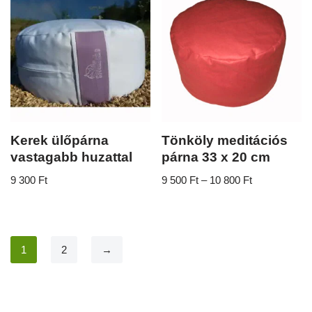
Kerek ülőpárna
Tönköly meditációs
vastagabb huzattal
párna 33 x 20 cm
9 300
Ft
9 500
Ft
–
10 800
Ft
1
2
→