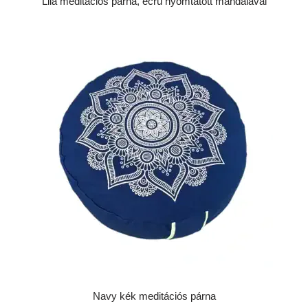
Lila meditációs párna, ecrü nyomtatott mandalával
Navy kék meditációs párna