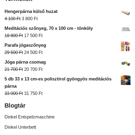
Hengerpárna külső huzat
4 100
Ft
3 800
Ft
Meditációs szőnyeg, 70 x 100 cm - tönköly
18 800
Ft
17 500
Ft
Parafa jógaszőnyeg
29 500
Ft
24 500
Ft
Jóga párna csomag
21 700
Ft
20 700
Ft
5 db 33 x 13 cm-es polisztirol gyöngyös meditációs
párna
33 000
Ft
31 750
Ft
Blogtár
Dinkel Entspelzmaschine
Dinkel Unterbett