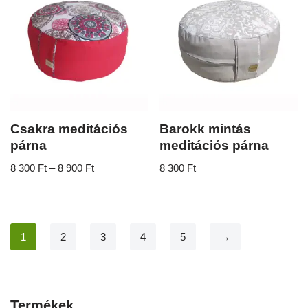
Csakra meditációs
Barokk mintás
párna
meditációs párna
8 300
Ft
–
8 900
Ft
8 300
Ft
1
2
3
4
5
→
Termékek