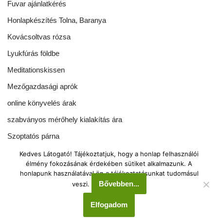
Fuvar ajánlatkérés
Honlapkészítés Tolna, Baranya
Kovácsoltvas rózsa
Lyukfúrás földbe
Meditationskissen
Mezőgazdasági aprók
online könyvelés árak
szabványos mérőhely kialakítás ára
Szoptatós párna
Tönkölypárna rendelés
Kedves Látogató! Tájékoztatjuk, hogy a honlap felhasználói
élmény fokozásának érdekében sütiket alkalmazunk. A
Green-Echo Kft. 2008-2025
honlapunk használatával ön a tájékoztatásunkat tudomásul
Bővebben...
veszi.
Tel.: 00 36 70 388 2943
Elfogadom
Neve
| Powered by
WordPress