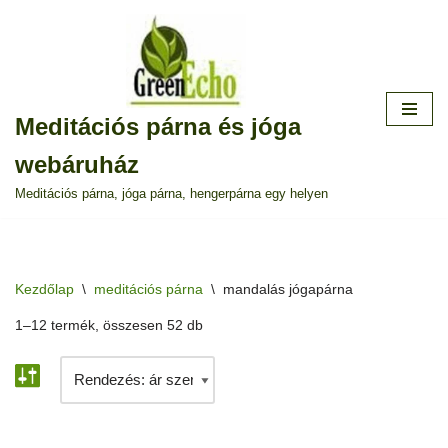
Skip
to
content
Meditációs párna és jóga
webáruház
Meditációs párna, jóga párna, hengerpárna egy helyen
Kezdőlap
\
meditációs párna
\
mandalás jógapárna
1–12 termék, összesen 52 db