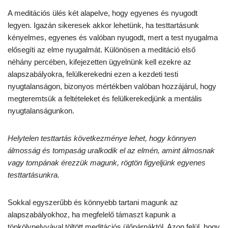
A meditációs ülés két alapelve, hogy egyenes és nyugodt
legyen. Igazán sikeresek akkor lehetünk, ha testtartásunk
kényelmes, egyenes és valóban nyugodt, mert a test nyugalma
elősegíti az elme nyugalmát. Különösen a meditáció első
néhány percében, kifejezetten ügyelnünk kell ezekre az
alapszabályokra, felülkerekedni ezen a kezdeti testi
nyugtalanságon, bizonyos mértékben valóban hozzájárul, hogy
megteremtsük a feltételeket és felülkerekedjünk a mentális
nyugtalanságunkon.
Helytelen testtartás következménye lehet, hogy könnyen
álmosság és tompaság uralkodik el az elmén, amint álmosnak
vagy tompának érezzük magunk, rögtön figyeljünk egyenes
testtartásunkra.
Sokkal egyszerűbb és könnyebb tartani magunk az
alapszabályokhoz, ha megfelelő támaszt kapunk a
tönkölypelyvával töltött meditációs ülőpárnáktól. Azon felül, hogy