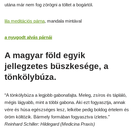
utána már nem fog zörögni a töltet a bogártól.
lila meditációs párna
, mandala mintával
a nyugodt alvás párnái
A magyar föld egyik
jellegzetes büszkesége, a
tönkölybúza.
“A tönkölybúza a legjobb gabonafajta. Meleg, zsíros és tápláló,
mégis lágyabb, mint a többi gabona. Aki ezt fogyasztja, annak
vére és húsa egészséges lesz, lelkébe pedig boldog értelem és
öröm költözik. Bármely formában fogyasztva ízletes.”
Reinhard Schiller: Hildegard (Medicina Praxis)