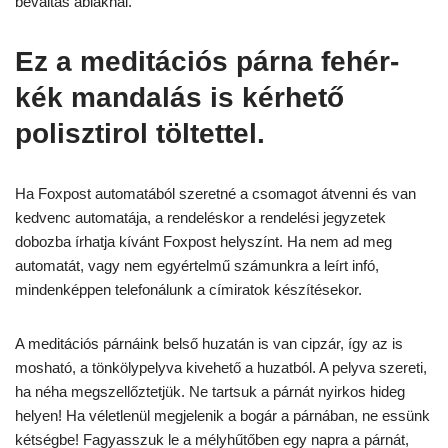
beváltás ablaknál.
Ez a meditációs párna fehér-
kék mandalás is kérhető
polisztirol töltettel.
Ha Foxpost automatából szeretné a csomagot átvenni és van
kedvenc automatája, a rendeléskor a rendelési jegyzetek
dobozba írhatja kívánt Foxpost helyszínt. Ha nem ad meg
automatát, vagy nem egyértelmű számunkra a leírt infó,
mindenképpen telefonálunk a címiratok készítésekor.
A meditációs párnáink belső huzatán is van cipzár, így az is
mosható, a tönkölypelyva kivehető a huzatból. A pelyva szereti,
ha néha megszellőztetjük. Ne tartsuk a párnát nyirkos hideg
helyen! Ha véletlenül megjelenik a bogár a párnában, ne essünk
kétségbe! Fagyasszuk le a mélyhűtőben egy napra a párnát,