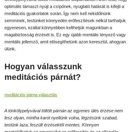
optimális támaszt nyújt a csípőnek, nyugtató hatását is kifejti a
meditációs gyakorlatok során. Így nem kell nekidőlnünk
semminek, testünket könnyedén erőfeszítések nélkül tarthatjuk
egyenesen, ezáltal könnyebben kelthetjük magunkban a
magabiztosság érzését is. Ez egy újabb mentális tényező vagy
mentális jellemző, amit elősegíthetünk azon keresztül, ahogyan
ülünk.
Hogyan válasszunk
meditációs párnát?
meditációs párna választás
A tönkölypelyvával töltött párnán az egyenes ülés érzése nem
lesz olyan, mintha karót nyeltünk volna, légzésünk szabad,
testünk laza, feszült érzésektől mentes. Könnyen
megtalálhatjuk az egyensúlyt az erőfeszítés és az ellazulás