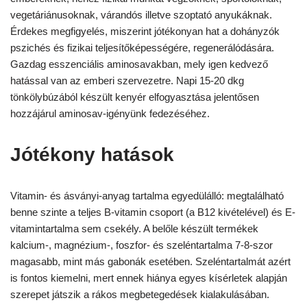
vegetáriánusoknak, várandós illetve szoptató anyukáknak.
Érdekes megfigyelés, miszerint jótékonyan hat a dohányzók
pszichés és fizikai teljesítőképességére, regenerálódására.
Gazdag esszenciális aminosavakban, mely igen kedvező
hatással van az emberi szervezetre. Napi 15-20 dkg
tönkölybúzából készült kenyér elfogyasztása jelentősen
hozzájárul aminosav-igényünk fedezéséhez.
Jótékony hatások
Vitamin- és ásványi-anyag tartalma egyedülálló: megtalálható
benne szinte a teljes B-vitamin csoport (a B12 kivételével) és E-
vitamintartalma sem csekély. A belőle készült termékek
kalcium-, magnézium-, foszfor- és szeléntartalma 7-8-szor
magasabb, mint más gabonák esetében. Szeléntartalmát azért
is fontos kiemelni, mert ennek hiánya egyes kísérletek alapján
szerepet játszik a rákos megbetegedések kialakulásában.