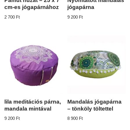
Pamut huzat – 25 x 7
Nyomtatott mandalás
cm-es jógapárnához
jógapárna
2 700
Ft
9 200
Ft
lila meditációs párna,
Mandalás jógapárna
mandala mintával
– tönköly töltettel
9 200
Ft
8 900
Ft