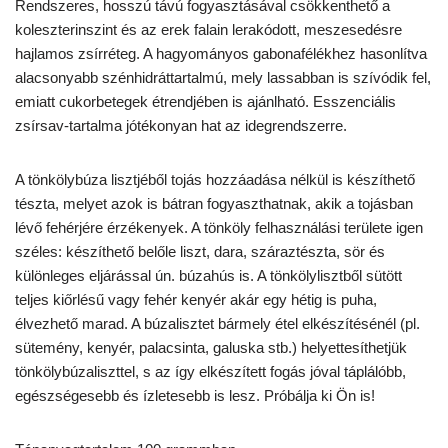
Rendszeres, hosszú távú fogyasztásával csökkenthető a
koleszterinszint és az erek falain lerakódott, meszesedésre
hajlamos zsírréteg. A hagyományos gabonafélékhez hasonlítva
alacsonyabb szénhidráttartalmú, mely lassabban is szívódik fel,
emiatt cukorbetegek étrendjében is ajánlható. Esszenciális
zsírsav-tartalma jótékonyan hat az idegrendszerre.
A tönkölybúza lisztjéből tojás hozzáadása nélkül is készíthető
tészta, melyet azok is bátran fogyaszthatnak, akik a tojásban
lévő fehérjére érzékenyek. A tönköly felhasználási területe igen
széles: készíthető belőle liszt, dara, száraztészta, sör és
különleges eljárással ún. búzahús is. A tönkölylisztből sütött
teljes kiőrlésű vagy fehér kenyér akár egy hétig is puha,
élvezhető marad. A búzalisztet bármely étel elkészítésénél (pl.
sütemény, kenyér, palacsinta, galuska stb.) helyettesíthetjük
tönkölybúzaliszttel, s az így elkészített fogás jóval táplálóbb,
egészségesebb és ízletesebb is lesz. Próbálja ki Ön is!