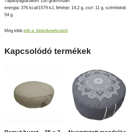
Tápanyagtartalom 100 grammban
energia: 376 kcal/1579 kJ, fehérje: 14,2 g, zsír: 11 g, szénhidrát:
54 g
Még több
infó a tönkölypelyváról
Kapcsolódó termékek