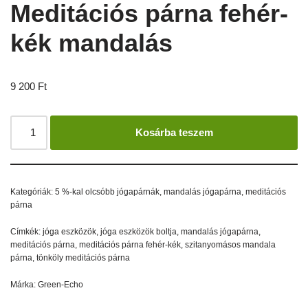
Meditációs párna fehér-
kék mandalás
9 200
Ft
Kosárba teszem
Kategóriák:
5 %-kal olcsóbb jógapárnák
,
mandalás jógapárna
,
meditációs
párna
Címkék:
jóga eszközök
,
jóga eszközök boltja
,
mandalás jógapárna
,
meditációs párna
,
meditációs párna fehér-kék
,
szitanyomásos mandala
párna
,
tönköly meditációs párna
Márka:
Green-Echo