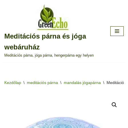
Skip
to
content
Meditációs párna és jóga
webáruház
Meditációs párna, jóga párna, hengerpárna egy helyen
Kezdőlap
\
meditációs párna
\
mandalás jógapárna
\
Meditációs