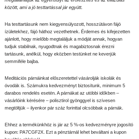
között, ami a jó testtartással jár együtt.
Ha testtartásunk nem kiegyensúlyozott, hosszútávon fájó
ízületekhez, fájó háthoz vezethetnek. Érdemes és kifejezetten
ajánlott, hogy mielőbb megtaláljuk a módját annak, hogyan
tudjuk stabilnak, nyugodtnak és magabiztosnak érezni
tartásunk, anélkül, hogy eközben testünket ne keverjük
semmiféle bajba.
Meditációs párnáinkat előszeretettel vásárolják iskolák és
óvodák is. Számukra kedvezményt biztosítunk, minimum 5
darabos rendelés esetén. A párnákat az utóbbi időkben –
vásárlóink kérésére – polisztirol gyönggyel is szívesen
megtöltjük – ilyenkor pár száz forinttal olcsóbbak a párnák.
Ehhez a termékünkhöz is jár az 5 %-os kedvezményre jogosító
kupon: PA7CGF2X. Ezt a pénztárnál lehet beváltani a kupon