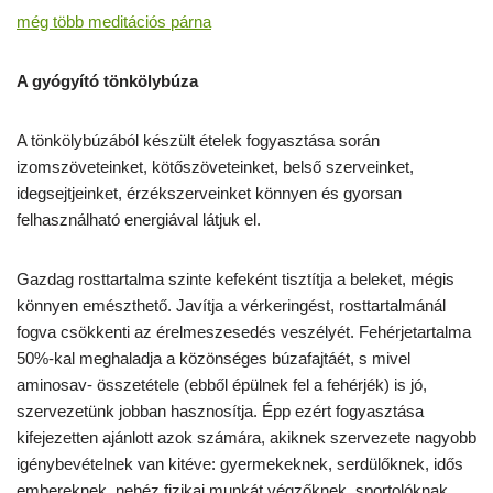
még több meditációs párna
A gyógyító tönkölybúza
A tönkölybúzából készült ételek fogyasztása során
izomszöveteinket, kötőszöveteinket, belső szerveinket,
idegsejtjeinket, érzékszerveinket könnyen és gyorsan
felhasználható energiával látjuk el.
Gazdag rosttartalma szinte kefeként tisztítja a beleket, mégis
könnyen emészthető. Javítja a vérkeringést, rosttartalmánál
fogva csökkenti az érelmeszesedés veszélyét. Fehérjetartalma
50%-kal meghaladja a közönséges búzafajtáét, s mivel
aminosav- összetétele (ebből épülnek fel a fehérjék) is jó,
szervezetünk jobban hasznosítja. Épp ezért fogyasztása
kifejezetten ajánlott azok számára, akiknek szervezete nagyobb
igénybevételnek van kitéve: gyermekeknek, serdülőknek, idős
embereknek, nehéz fizikai munkát végzőknek, sportolóknak,