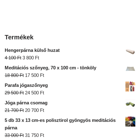
Termékek
Hengerpárna külső huzat
4 100
Ft
3 800
Ft
Meditációs szőnyeg, 70 x 100 cm - tönköly
18 800
Ft
17 500
Ft
Parafa jógaszőnyeg
29 500
Ft
24 500
Ft
Jóga párna csomag
21 700
Ft
20 700
Ft
5 db 33 x 13 cm-es polisztirol gyöngyös meditációs
párna
33 000
Ft
31 750
Ft