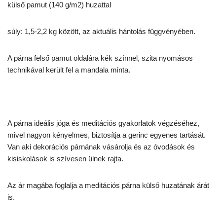
külső pamut (140 g/m2) huzattal
súly: 1,5-2,2 kg között, az aktuális hántolás függvényében.
A párna felső pamut oldalára kék színnel, szita nyomásos
technikával került fel a mandala minta.
A párna ideális jóga és meditációs gyakorlatok végzéséhez,
mivel nagyon kényelmes, biztosítja a gerinc egyenes tartását.
Van aki dekorációs párnának vásárolja és az óvodások és
kisiskolások is szívesen ülnek rajta.
Az ár magába foglalja a meditációs párna külső huzatának árát
is.