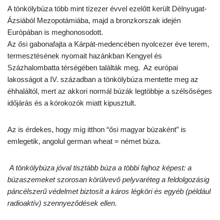
A tönkölybúza több mint tízezer évvel ezelőtt került Délnyugat-
Ázsiából Mezopotámiába, majd a bronzkorszak idején
Európában is meghonosodott.
Az ősi gabonafajta a Kárpát-medencében nyolcezer éve terem,
termesztésének nyomait hazánkban Kengyel és
Százhalombatta térségében találták meg. Az európai
lakosságot a IV. században a tönkölybúza mentette meg az
éhhaláltól, mert az akkori normál búzák legtöbbje a szélsőséges
időjárás és a kórokozók miatt kipusztult.
Az is érdekes, hogy míg itthon “ősi magyar búzaként” is
emlegetik, angolul german wheat = német búza.
A tönkölybúza jóval tisztább búza a többi fajhoz képest: a
búzaszemeket szorosan körülvevő pelyvaréteg a feldolgozásig
páncélszerű védelmet biztosít a káros légköri és egyéb (például
radioaktív) szennyeződések ellen.