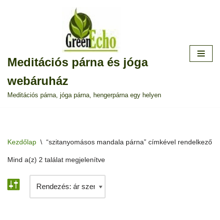
Skip
to
content
Meditációs párna és jóga
webáruház
Meditációs párna, jóga párna, hengerpárna egy helyen
Kezdőlap
\
“szitanyomásos mandala párna” címkével rendelkező t
Mind a(z) 2 találat megjelenítve