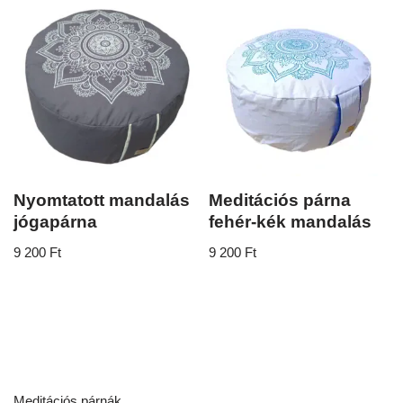
Nyomtatott mandalás
Meditációs párna
jógapárna
fehér-kék mandalás
9 200
Ft
9 200
Ft
Meditációs párnák