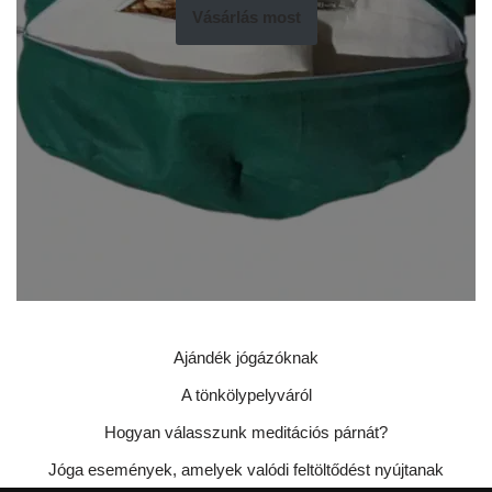
Vásárlás most
Ajándék jógázóknak
A tönkölypelyváról
Hogyan válasszunk meditációs párnát?
Jóga események, amelyek valódi feltöltődést nyújtanak