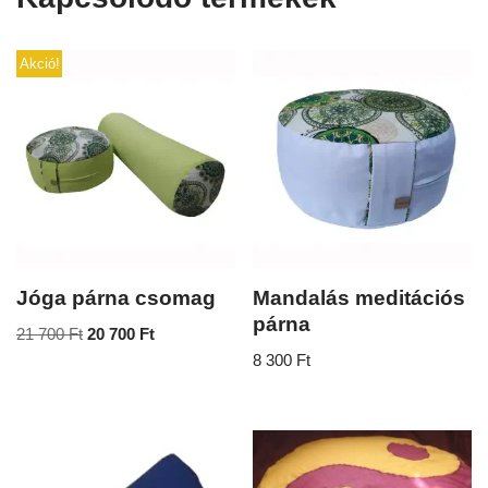
Akció!
Jóga párna csomag
Mandalás meditációs
párna
21 700
Ft
20 700
Ft
8 300
Ft