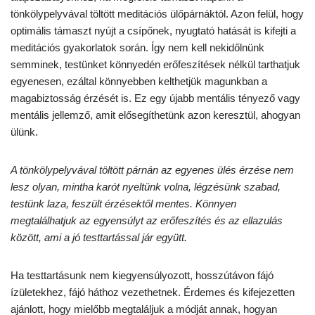
tönkölypelyvával töltött meditációs ülőpárnáktól. Azon felül, hogy
optimális támaszt nyújt a csípőnek, nyugtató hatását is kifejti a
meditációs gyakorlatok során. Így nem kell nekidőlnünk
semminek, testünket könnyedén erőfeszítések nélkül tarthatjuk
egyenesen, ezáltal könnyebben kelthetjük magunkban a
magabiztosság érzését is. Ez egy újabb mentális tényező vagy
mentális jellemző, amit elősegíthetünk azon keresztül, ahogyan
ülünk.
A tönkölypelyvával töltött párnán az egyenes ülés érzése nem
lesz olyan, mintha karót nyeltünk volna, légzésünk szabad,
testünk laza, feszült érzésektől mentes. Könnyen
megtalálhatjuk az egyensúlyt az erőfeszítés és az ellazulás
között, ami a jó testtartással jár együtt.
Ha testtartásunk nem kiegyensúlyozott, hosszútávon fájó
ízületekhez, fájó háthoz vezethetnek. Érdemes és kifejezetten
ajánlott, hogy mielőbb megtaláljuk a módját annak, hogyan