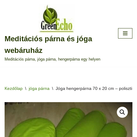
Skip
to
content
Meditációs párna és jóga
webáruház
Meditációs párna, jóga párna, hengerpárna egy helyen
Kezdőlap
\
jóga párna
\
Jóga hengerpárna 70 x 20 cm – polisztirol 