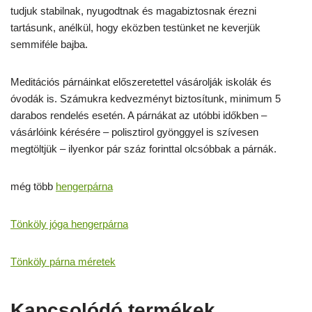
tudjuk stabilnak, nyugodtnak és magabiztosnak érezni
tartásunk, anélkül, hogy eközben testünket ne keverjük
semmiféle bajba.
Meditációs párnáinkat előszeretettel vásárolják iskolák és
óvodák is. Számukra kedvezményt biztosítunk, minimum 5
darabos rendelés esetén. A párnákat az utóbbi időkben –
vásárlóink kérésére – polisztirol gyönggyel is szívesen
megtöltjük – ilyenkor pár száz forinttal olcsóbbak a párnák.
még több
hengerpárna
Tönköly jóga hengerpárna
Tönköly párna méretek
Kapcsolódó termékek