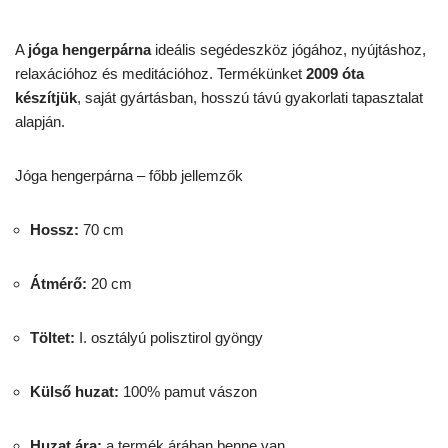
A
jóga hengerpárna
ideális segédeszköz jógához, nyújtáshoz,
relaxációhoz és meditációhoz. Termékünket
2009 óta
készítjük
, saját gyártásban, hosszú távú gyakorlati tapasztalat
alapján.
Jóga hengerpárna – főbb jellemzők
Hossz:
70 cm
Átmérő:
20 cm
Töltet:
I. osztályú polisztirol gyöngy
Külső huzat:
100% pamut vászon
Huzat ára:
a termék árában benne van