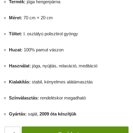
Termék:
jóga hengerpárna
Méret:
70 cm × 20 cm
Töltet:
I. osztályú polisztirol gyöngy
Huzat:
100% pamut vászon
Használat:
jóga, nyújtás, relaxáció, meditáció
Kialakítás:
stabil, kényelmes alátámasztás
Színválasztás:
rendeléskor megadható
Gyártás:
saját,
2009 óta készítjük