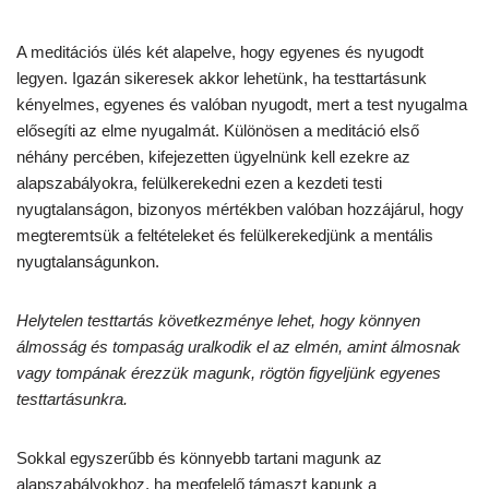
A meditációs ülés két alapelve, hogy egyenes és nyugodt
legyen. Igazán sikeresek akkor lehetünk, ha testtartásunk
kényelmes, egyenes és valóban nyugodt, mert a test nyugalma
elősegíti az elme nyugalmát. Különösen a meditáció első
néhány percében, kifejezetten ügyelnünk kell ezekre az
alapszabályokra, felülkerekedni ezen a kezdeti testi
nyugtalanságon, bizonyos mértékben valóban hozzájárul, hogy
megteremtsük a feltételeket és felülkerekedjünk a mentális
nyugtalanságunkon.
Helytelen testtartás következménye lehet, hogy könnyen
álmosság és tompaság uralkodik el az elmén, amint álmosnak
vagy tompának érezzük magunk, rögtön figyeljünk egyenes
testtartásunkra.
Sokkal egyszerűbb és könnyebb tartani magunk az
alapszabályokhoz, ha megfelelő támaszt kapunk a