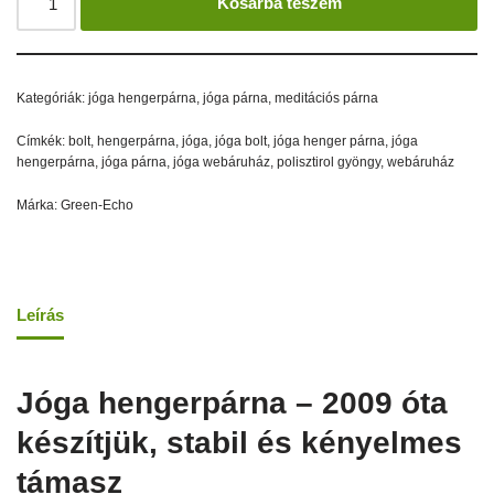
Kosárba teszem
Kategóriák:
jóga hengerpárna
,
jóga párna
,
meditációs párna
Címkék:
bolt
,
hengerpárna
,
jóga
,
jóga bolt
,
jóga henger párna
,
jóga
hengerpárna
,
jóga párna
,
jóga webáruház
,
polisztirol gyöngy
,
webáruház
Márka:
Green-Echo
Leírás
Jóga hengerpárna – 2009 óta
készítjük, stabil és kényelmes
támasz