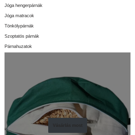
Jóga hengerpárnák
Jóga matracok
Tönkölypárnák
Szoptatós párnák
Párnahuzatok
Vásárlás most