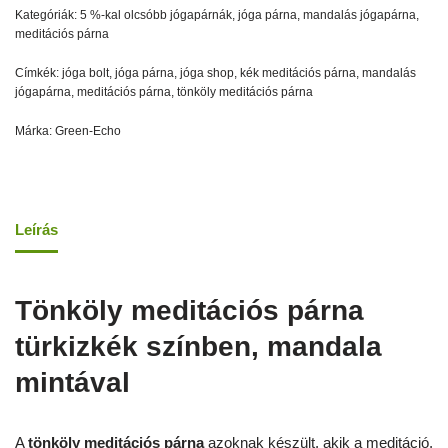
Kategóriák:
5 %-kal olcsóbb jógapárnák
,
jóga párna
,
mandalás jógapárna
,
meditációs párna
Címkék:
jóga bolt
,
jóga párna
,
jóga shop
,
kék meditációs párna
,
mandalás
jógapárna
,
meditációs párna
,
tönköly meditációs párna
Márka:
Green-Echo
Leírás
Tönköly meditációs párna
türkizkék színben, mandala
mintával
A
tönköly meditációs párna
azoknak készült, akik a meditáció,