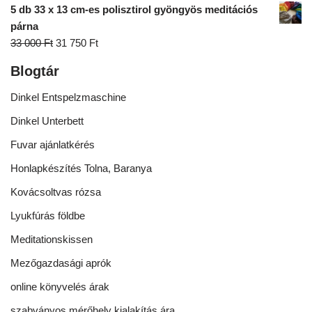
5 db 33 x 13 cm-es polisztirol gyöngyös meditációs
párna
33 000
Ft
31 750
Ft
Blogtár
Dinkel Entspelzmaschine
Dinkel Unterbett
Fuvar ajánlatkérés
Honlapkészítés Tolna, Baranya
Kovácsoltvas rózsa
Lyukfúrás földbe
Meditationskissen
Mezőgazdasági aprók
online könyvelés árak
szabványos mérőhely kialakítás ára