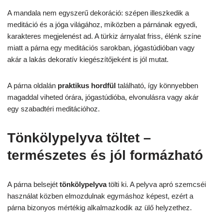
A mandala nem egyszerű dekoráció: szépen illeszkedik a
meditáció és a jóga világához, miközben a párnának egyedi,
karakteres megjelenést ad. A türkiz árnyalat friss, élénk színe
miatt a párna egy meditációs sarokban, jógastúdióban vagy
akár a lakás dekoratív kiegészítőjeként is jól mutat.
A párna oldalán
praktikus hordfül
található, így könnyebben
magaddal viheted órára, jógastúdióba, elvonulásra vagy akár
egy szabadtéri meditációhoz.
Tönkölypelyva töltet –
természetes és jól formázható
A párna belsejét
tönkölypelyva
tölti ki. A pelyva apró szemcséi
használat közben elmozdulnak egymáshoz képest, ezért a
párna bizonyos mértékig alkalmazkodik az ülő helyzethez.