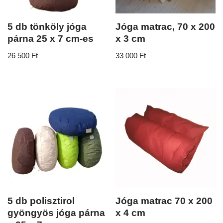
5 db tönköly jóga
Jóga matrac, 70 x 200
párna 25 x 7 cm-es
x 3 cm
26 500
Ft
33 000
Ft
5 db polisztirol
Jóga matrac 70 x 200
gyöngyös jóga párna
x 4 cm