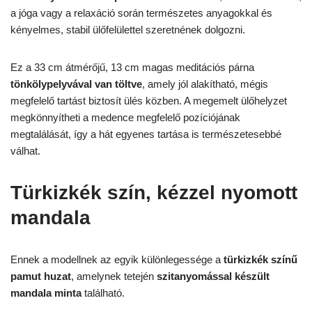
a jóga vagy a relaxáció során természetes anyagokkal és
kényelmes, stabil ülőfelülettel szeretnének dolgozni.
Ez a 33 cm átmérőjű, 13 cm magas meditációs párna
tönkölypelyvával van töltve
, amely jól alakítható, mégis
megfelelő tartást biztosít ülés közben. A megemelt ülőhelyzet
megkönnyítheti a medence megfelelő pozíciójának
megtalálását, így a hát egyenes tartása is természetesebbé
válhat.
Türkizkék szín, kézzel nyomott
mandala
Ennek a modellnek az egyik különlegessége a
türkizkék színű
pamut huzat
, amelynek tetején
szitanyomással készült
mandala minta
található.