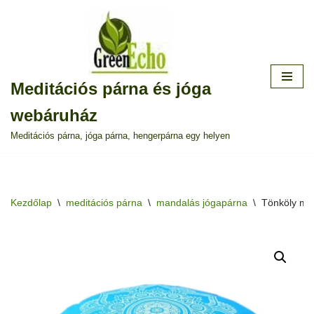
Skip
to
content
Meditációs párna és jóga
webáruház
Meditációs párna, jóga párna, hengerpárna egy helyen
Kezdőlap
\
meditációs párna
\
mandalás jógapárna
\
Tönköly med