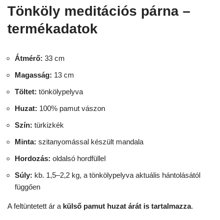
Tönköly meditációs párna –
termékadatok
Átmérő:
33 cm
Magasság:
13 cm
Töltet:
tönkölypelyva
Huzat:
100% pamut vászon
Szín:
türkizkék
Minta:
szitanyomással készült mandala
Hordozás:
oldalsó hordfüllel
Súly:
kb. 1,5–2,2 kg, a tönkölypelyva aktuális hántolásától
függően
A feltüntetett ár a
külső pamut huzat árát is tartalmazza
.