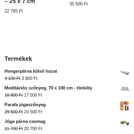
– 25 x 7 cm
35 500
Ft
22 785
Ft
Termékek
Hengerpárna külső huzat
4 100
Ft
3 800
Ft
Meditációs szőnyeg, 70 x 100 cm - tönköly
18 800
Ft
17 500
Ft
Parafa jógaszőnyeg
29 500
Ft
24 500
Ft
Jóga párna csomag
21 700
Ft
20 700
Ft