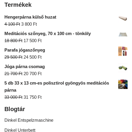
Termékek
Hengerpárna külső huzat
4 100
Ft
3 800
Ft
Meditációs szőnyeg, 70 x 100 cm - tönköly
18 800
Ft
17 500
Ft
Parafa jógaszőnyeg
29 500
Ft
24 500
Ft
Jóga párna csomag
21 700
Ft
20 700
Ft
5 db 33 x 13 cm-es polisztirol gyöngyös meditációs
párna
33 000
Ft
31 750
Ft
Blogtár
Dinkel Entspelzmaschine
Dinkel Unterbett