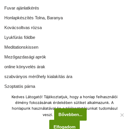
Fuvar ajánlatkérés
Honlapkészítés Tolna, Baranya
Kovácsoltvas rózsa
Lyukfúrás földbe
Meditationskissen
Mezőgazdasági aprók
online könyvelés árak
szabványos mérőhely kialakítás ára
Szoptatós párna
Tönkölypárna rendelés
Kedves Látogató! Tájékoztatjuk, hogy a honlap felhasználói
élmény fokozásának érdekében sütiket alkalmazunk. A
Green-Echo Kft. 2008-2025
honlapunk használatával ön a tájékoztatásunkat tudomásul
Bővebben...
veszi.
Tel.: 00 36 70 388 2943
Elfogadom