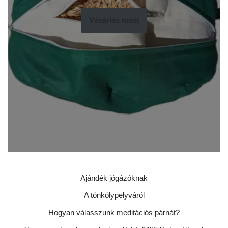
Vásárlás most
Ajándék jógázóknak
A tönkölypelyváról
Hogyan válasszunk meditációs párnát?