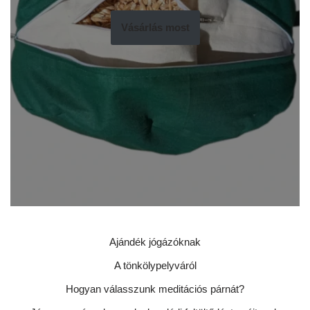
Vásárlás most
Ajándék jógázóknak
A tönkölypelyváról
Hogyan válasszunk meditációs párnát?