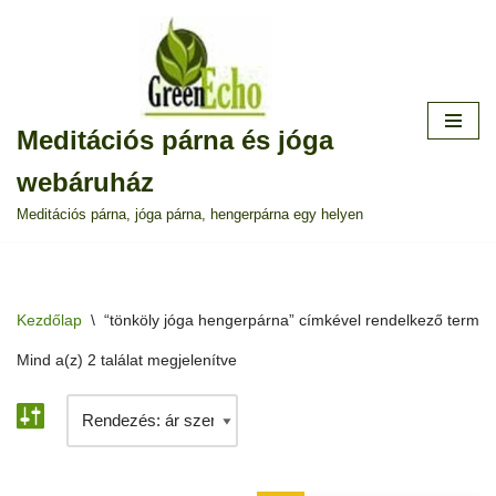
Skip
to
content
Meditációs párna és jóga
webáruház
Meditációs párna, jóga párna, hengerpárna egy helyen
Kezdőlap
\
“tönköly jóga hengerpárna” címkével rendelkező termé
Mind a(z) 2 találat megjelenítve