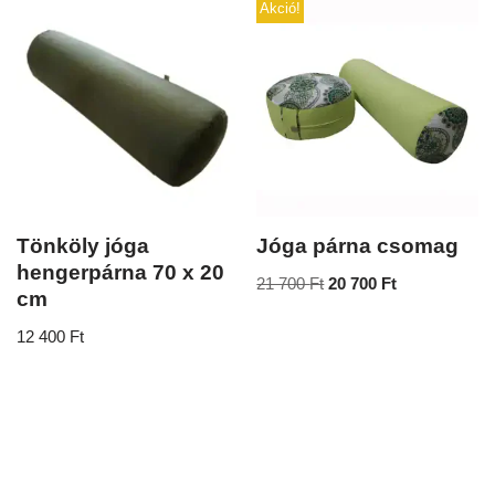
Akció!
Tönköly jóga
Jóga párna csomag
hengerpárna 70 x 20
21 700
Ft
20 700
Ft
cm
12 400
Ft