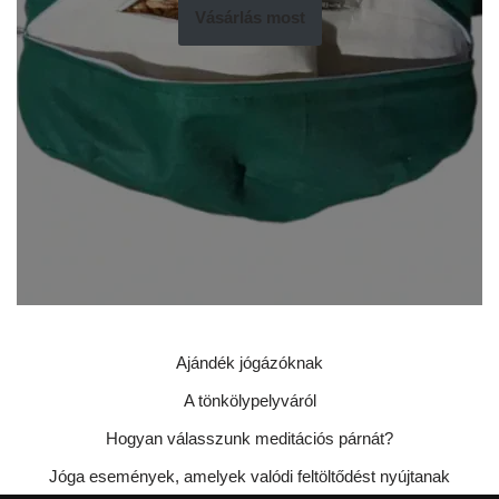
Vásárlás most
Ajándék jógázóknak
A tönkölypelyváról
Hogyan válasszunk meditációs párnát?
Jóga események, amelyek valódi feltöltődést nyújtanak