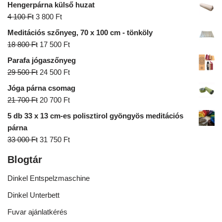
Hengerpárna külső huzat
4 100
Ft
3 800
Ft
Meditációs szőnyeg, 70 x 100 cm - tönköly
18 800
Ft
17 500
Ft
Parafa jógaszőnyeg
29 500
Ft
24 500
Ft
Jóga párna csomag
21 700
Ft
20 700
Ft
5 db 33 x 13 cm-es polisztirol gyöngyös meditációs
párna
33 000
Ft
31 750
Ft
Blogtár
Dinkel Entspelzmaschine
Dinkel Unterbett
Fuvar ajánlatkérés