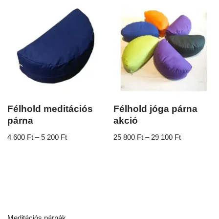
Félhold meditációs
Félhold jóga párna
párna
akció
4 600
Ft
–
5 200
Ft
25 800
Ft
–
29 100
Ft
Meditációs párnák