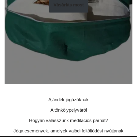
Vásárlás most
Ajándék jógázóknak
A tönkölypelyváról
Hogyan válasszunk meditációs párnát?
Jóga események, amelyek valódi feltöltődést nyújtanak