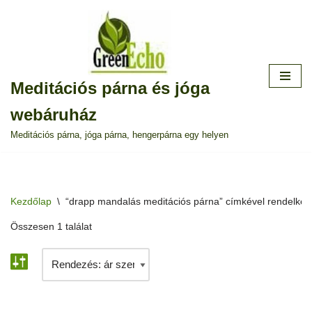
Skip
to
content
Meditációs párna és jóga
webáruház
Meditációs párna, jóga párna, hengerpárna egy helyen
Kezdőlap
\
“drapp mandalás meditációs párna” címkével rendelke
Összesen 1 találat