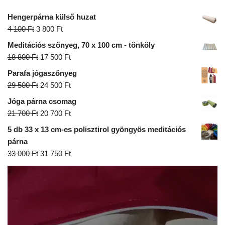
Hengerpárna külső huzat
4 100
Ft
3 800
Ft
Meditációs szőnyeg, 70 x 100 cm - tönköly
18 800
Ft
17 500
Ft
Parafa jógaszőnyeg
29 500
Ft
24 500
Ft
Jóga párna csomag
21 700
Ft
20 700
Ft
5 db 33 x 13 cm-es polisztirol gyöngyös meditációs
párna
33 000
Ft
31 750
Ft