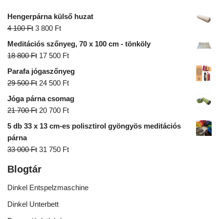
Hengerpárna külső huzat
4 100
Ft
3 800
Ft
Meditációs szőnyeg, 70 x 100 cm - tönköly
18 800
Ft
17 500
Ft
Parafa jógaszőnyeg
29 500
Ft
24 500
Ft
Jóga párna csomag
21 700
Ft
20 700
Ft
5 db 33 x 13 cm-es polisztirol gyöngyös meditációs
párna
33 000
Ft
31 750
Ft
Blogtár
Dinkel Entspelzmaschine
Dinkel Unterbett