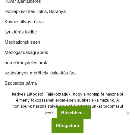
Fuvar ajánlatkérés
Honlapkészítés Tolna, Baranya
Kovácsoltvas rózsa
Lyukfúrás földbe
Meditationskissen
Mezőgazdasági aprók
online könyvelés árak
szabványos mérőhely kialakítás ára
Szoptatós párna
Tönkölypárna rendelés
Kedves Látogató! Tájékoztatjuk, hogy a honlap felhasználói
élmény fokozásának érdekében sütiket alkalmazunk. A
Green-Echo Kft. 2008-2025
honlapunk használatával ön a tájékoztatásunkat tudomásul
Bővebben...
veszi.
Tel.: 00 36 70 388 2943
Elfogadom
Neve
| Powered by
WordPress