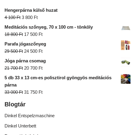
Hengerpárna külső huzat
4 100
Ft
3 800
Ft
Meditációs szőnyeg, 70 x 100 cm - tönköly
18 800
Ft
17 500
Ft
Parafa jógaszőnyeg
29 500
Ft
24 500
Ft
Jóga párna csomag
21 700
Ft
20 700
Ft
5 db 33 x 13 cm-es polisztirol gyöngyös meditációs
párna
33 000
Ft
31 750
Ft
Blogtár
Dinkel Entspelzmaschine
Dinkel Unterbett