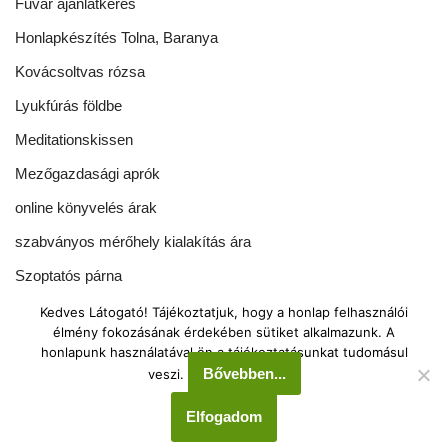
Fuvar ajánlatkérés
Honlapkészítés Tolna, Baranya
Kovácsoltvas rózsa
Lyukfúrás földbe
Meditationskissen
Mezőgazdasági aprók
online könyvelés árak
szabványos mérőhely kialakítás ára
Szoptatós párna
Tönkölypárna rendelés
Kedves Látogató! Tájékoztatjuk, hogy a honlap felhasználói
élmény fokozásának érdekében sütiket alkalmazunk. A
Green-Echo Kft. 2008-2025
honlapunk használatával ön a tájékoztatásunkat tudomásul
Bővebben...
veszi.
Tel.: 00 36 70 388 2943
Elfogadom
Neve
| Powered by
WordPress