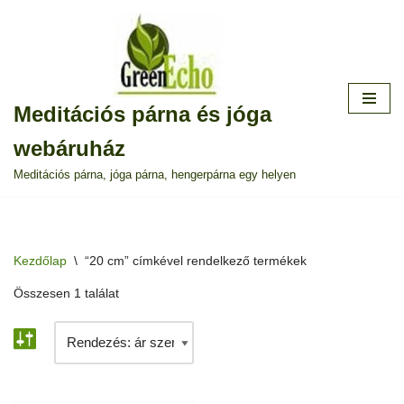
Skip
to
content
Meditációs párna és jóga
webáruház
Meditációs párna, jóga párna, hengerpárna egy helyen
Kezdőlap
\
“20 cm” címkével rendelkező termékek
Összesen 1 találat