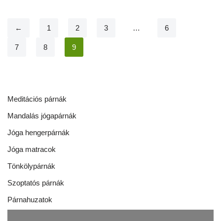
←
1
2
3
…
6
7
8
9
Meditációs párnák
Mandalás jógapárnák
Jóga hengerpárnák
Jóga matracok
Tönkölypárnák
Szoptatós párnák
Párnahuzatok