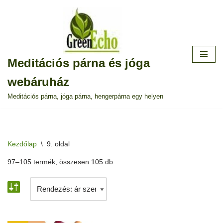
Skip
to
content
Meditációs párna és jóga
webáruház
Meditációs párna, jóga párna, hengerpárna egy helyen
Kezdőlap
\
9. oldal
97–105 termék, összesen 105 db