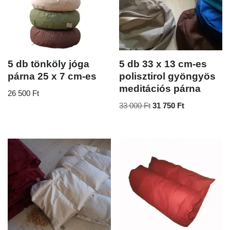
5 db tönköly jóga
5 db 33 x 13 cm-es
párna 25 x 7 cm-es
polisztirol gyöngyös
meditációs párna
26 500
Ft
33 000
Ft
31 750
Ft