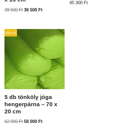
45 300
Ft
39 500
Ft
36 500
Ft
Akció!
5 db tönköly jóga
hengerpárna – 70 x
20 cm
62 000
Ft
58 000
Ft