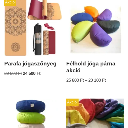
Akció!
Parafa jógaszőnyeg
Félhold jóga párna
akció
29 500
Ft
24 500
Ft
25 800
Ft
–
29 100
Ft
Akció!