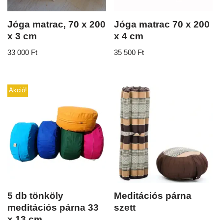
Jóga matrac, 70 x 200
Jóga matrac 70 x 200
x 3 cm
x 4 cm
33 000
Ft
35 500
Ft
Akció!
5 db tönköly
Meditációs párna
meditációs párna 33
szett
x 13 cm