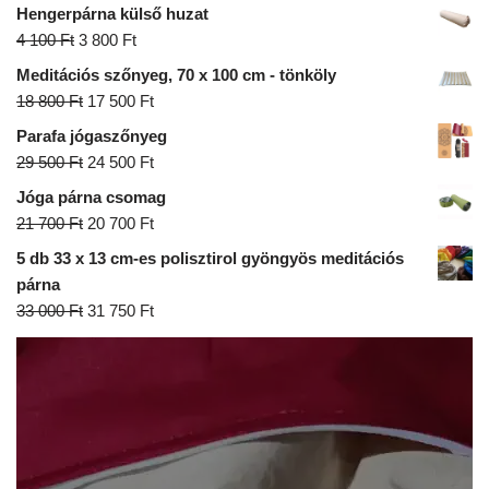
Hengerpárna külső huzat
4 100
Ft
3 800
Ft
Meditációs szőnyeg, 70 x 100 cm - tönköly
18 800
Ft
17 500
Ft
Parafa jógaszőnyeg
29 500
Ft
24 500
Ft
Jóga párna csomag
21 700
Ft
20 700
Ft
5 db 33 x 13 cm-es polisztirol gyöngyös meditációs
párna
33 000
Ft
31 750
Ft