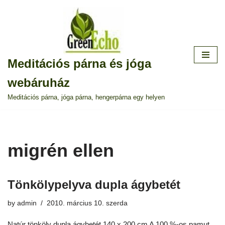
Skip
to
content
Meditációs párna és jóga
webáruház
Meditációs párna, jóga párna, hengerpárna egy helyen
migrén ellen
Tönkölypelyva dupla ágybetét
by
admin
2010. március 10. szerda
Natúr tönköly dupla ágybetét 140 x 200 cm A 100 %-os pamut