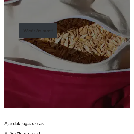
Vásárlás most
Ajándék jógázóknak
A tönkölypelyváról