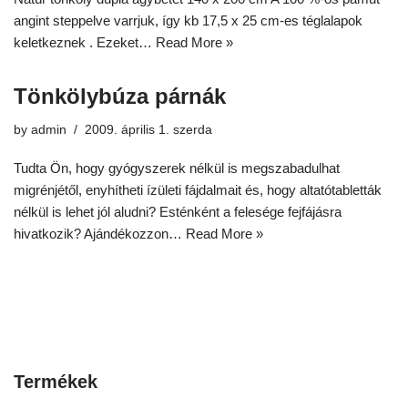
angint steppelve varrjuk, így kb 17,5 x 25 cm-es téglalapok
keletkeznek . Ezeket…
Read More »
Tönkölybúza párnák
by
admin
2009. április 1. szerda
Tudta Ön, hogy gyógyszerek nélkül is megszabadulhat
migrénjétől, enyhítheti ízületi fájdalmait és, hogy altatótabletták
nélkül is lehet jól aludni? Esténként a felesége fejfájásra
hivatkozik? Ajándékozzon…
Read More »
Termékek