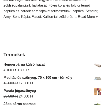
zöldségpalántáink hajtatását. Főleg korai és folytontermő
paprika és paradicsom fajtákat termesztünk. paprika: Senator,
Amy, Boni, Kápia, Faludi, Kaliforniai, zöld erős…
Read More »
Termékek
Hengerpárna külső huzat
4 100
Ft
3 800
Ft
Meditációs szőnyeg, 70 x 100 cm - tönköly
18 800
Ft
17 500
Ft
Parafa jógaszőnyeg
29 500
Ft
24 500
Ft
Jóga párna csomag