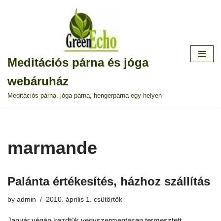
Skip
to
content
Meditációs párna és jóga
webáruház
Meditációs párna, jóga párna, hengerpárna egy helyen
marmande
Palánta értékesítés, házhoz szállítás
by
admin
2010. április 1. csütörtök
Január végén kezdtük vegyszermentesen termesztett