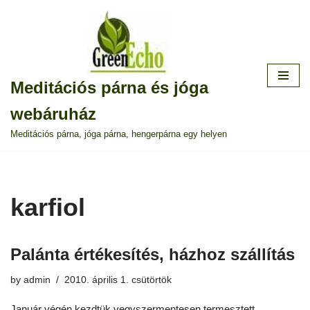
Skip
to
content
Meditációs párna és jóga
webáruház
Meditációs párna, jóga párna, hengerpárna egy helyen
karfiol
Palánta értékesítés, házhoz szállítás
by
admin
2010. április 1. csütörtök
Január végén kezdtük vegyszermentesen termesztett