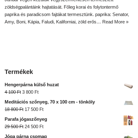
zöldségpalántáink hajtatását. Főleg korai és folytontermő
paprika és paradicsom fajtákat termesztünk. paprika: Senator,
Amy, Boni, Kápia, Faludi, Kaliforniai, zöld erős…
Read More »
Termékek
Hengerpárna külső huzat
4 100
Ft
3 800
Ft
Meditációs szőnyeg, 70 x 100 cm - tönköly
18 800
Ft
17 500
Ft
Parafa jógaszőnyeg
29 500
Ft
24 500
Ft
Jóga párna csomag