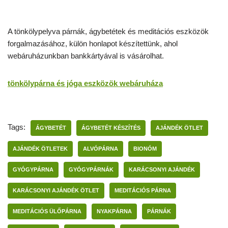
A tönkölypelyva párnák, ágybetétek és meditációs eszközök
forgalmazásához, külön honlapot készítettünk, ahol
webáruházunkban bankkártyával is vásárolhat.
tönkölypárna és jóga eszközök webáruháza
Tags:
ÁGYBETÉT
ÁGYBETÉT KÉSZÍTÉS
AJÁNDÉK ÖTLET
AJÁNDÉK ÖTLETEK
ALVÓPÁRNA
BIONÓM
GYÓGYPÁRNA
GYÓGYPÁRNÁK
KARÁCSONYI AJÁNDÉK
KARÁCSONYI AJÁNDÉK ÖTLET
MEDITÁCIÓS PÁRNA
MEDITÁCIÓS ÜLŐPÁRNA
NYAKPÁRNA
PÁRNÁK