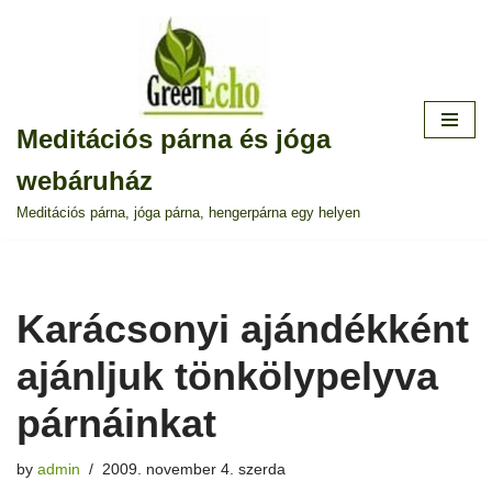
Skip
to
content
Meditációs párna és jóga
webáruház
Meditációs párna, jóga párna, hengerpárna egy helyen
Karácsonyi ajándékként
ajánljuk tönkölypelyva
párnáinkat
by
admin
2009. november 4. szerda