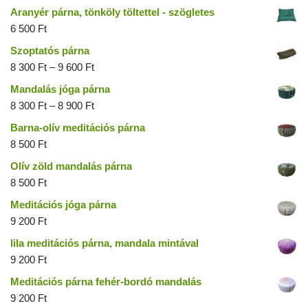
Aranyér párna, tönköly töltettel - szögletes
6 500
Ft
Szoptatós párna
8 300
Ft
–
9 600
Ft
Mandalás jóga párna
8 300
Ft
–
8 900
Ft
Barna-olív meditációs párna
8 500
Ft
Olív zöld mandalás párna
8 500
Ft
Meditációs jóga párna
9 200
Ft
lila meditációs párna, mandala mintával
9 200
Ft
Meditációs párna fehér-bordó mandalás
9 200
Ft