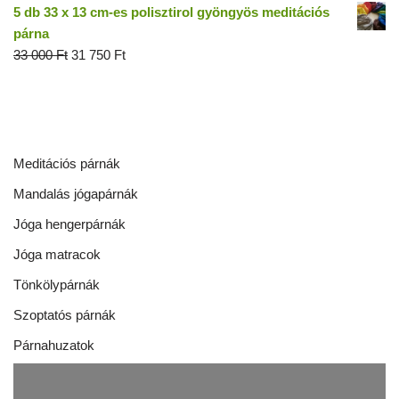
5 db 33 x 13 cm-es polisztirol gyöngyös meditációs
párna
33 000
Ft
31 750
Ft
Meditációs párnák
Mandalás jógapárnák
Jóga hengerpárnák
Jóga matracok
Tönkölypárnák
Szoptatós párnák
Párnahuzatok