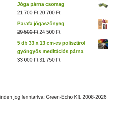
Jóga párna csomag
21 700
Ft
20 700
Ft
Parafa jógaszőnyeg
29 500
Ft
24 500
Ft
5 db 33 x 13 cm-es polisztirol
gyöngyös meditációs párna
33 000
Ft
31 750
Ft
inden jog fenntartva: Green-Echo Kft. 2008-2026