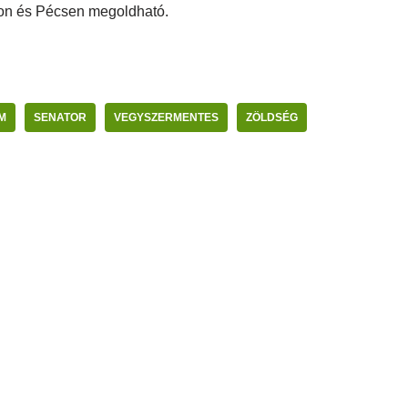
on és Pécsen megoldható.
M
SENATOR
VEGYSZERMENTES
ZÖLDSÉG