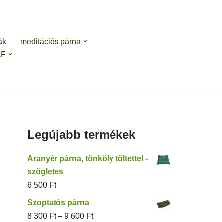
ák
meditációs párna
ZF
Legújabb termékek
Aranyér párna, tönköly töltettel -
szögletes
6 500
Ft
Szoptatós párna
8 300
Ft
–
9 600
Ft