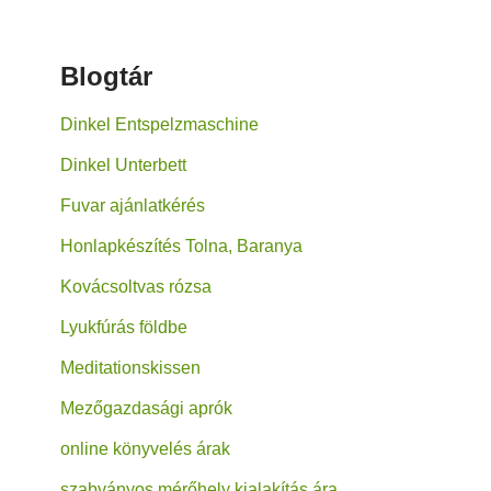
Blogtár
Dinkel Entspelzmaschine
Dinkel Unterbett
Fuvar ajánlatkérés
Honlapkészítés Tolna, Baranya
Kovácsoltvas rózsa
Lyukfúrás földbe
Meditationskissen
Mezőgazdasági aprók
online könyvelés árak
szabványos mérőhely kialakítás ára