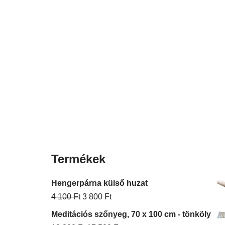
Termékek
Hengerpárna külső huzat
4 100
Ft
3 800
Ft
Meditációs szőnyeg, 70 x 100 cm - tönköly