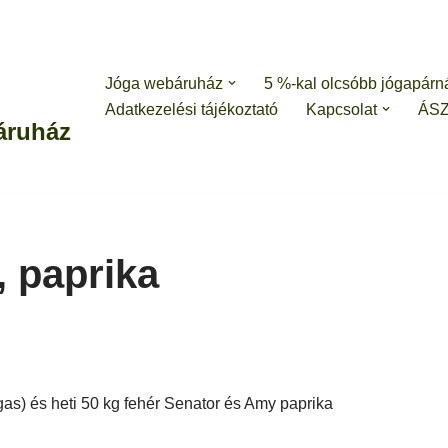
Jóga webáruház
5 %-kal olcsóbb jógapárn
Adatkezelési tájékoztató
Kapcsolat
ÁS
áruház
 paprika
as) és heti 50 kg fehér Senator és Amy paprika