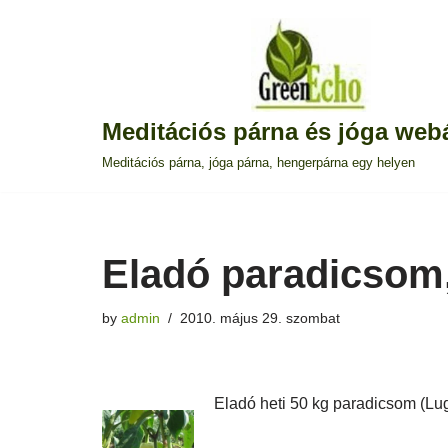
Skip
to
content
Meditációs párna és jóga web
Meditációs párna, jóga párna, hengerpárna egy helyen
Eladó paradicsom,
by
admin
2010. május 29. szombat
Eladó heti 50 kg paradicsom (Lug