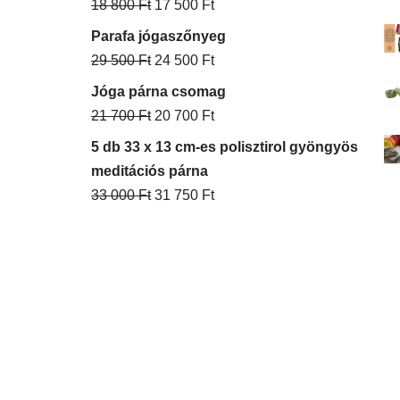
18 800
Ft
17 500
Ft
Parafa jógaszőnyeg
29 500
Ft
24 500
Ft
Jóga párna csomag
21 700
Ft
20 700
Ft
5 db 33 x 13 cm-es polisztirol gyöngyös
meditációs párna
33 000
Ft
31 750
Ft