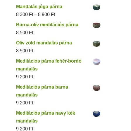
Mandalás jóga párna
8 300
Ft
–
8 900
Ft
Barna-olív meditációs párna
8 500
Ft
Olív zöld mandalás párna
8 500
Ft
Meditációs párna fehér-bordó
mandalás
9 200
Ft
Meditációs párna barna
mandalás
9 200
Ft
Meditációs párna navy kék
mandalás
9 200
Ft