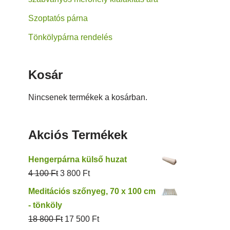
Szoptatós párna
Tönkölypárna rendelés
Kosár
Nincsenek termékek a kosárban.
Akciós Termékek
Hengerpárna külső huzat
4 100
Ft
3 800
Ft
Meditációs szőnyeg, 70 x 100 cm
- tönköly
18 800
Ft
17 500
Ft