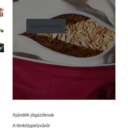
Vásárlás most
Ajándék jógázóknak
A tönkölypelyváról